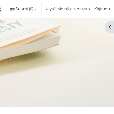
Suomi ‎(fi)‎
Käytät vierailijatunnusta
Kirjaudu
AIHDA HAKUSYÖTTÖÄ
Ava