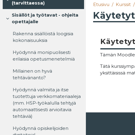
Tiivistä
(tarvittaessa)
Etusivu
Kurssit
Käytetyt
Sisällöt ja työtavat - ohjeita
Tiivistä
opettajalle
Rakenna sisällöistä loogisia
Käytetyt
kokonaisuuksia
Hyödynnä monipuolisesti
Tämän Moodle-
erilaisia opetusmenetelmiä
Tätä kurssiympä
Millainen on hyvä
yksittäisissä ma
tehtävänanto?
Hyödynnä valmiita ja itse
tuotettuja verkkomateriaaleja
(mm. H5P-työkalulla tehtyjä
automaattisesti arvioitavia
tehtäviä)
Käytät vierailijatunnusta (
Kirjaudu
)
Hyödynnä opiskelijoiden
Oppimisympäristön
ohjeet
digitaitoja!