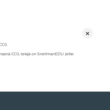
ä CC0.
nssinä CC0, tekijä on SnellmanEDU (ellei