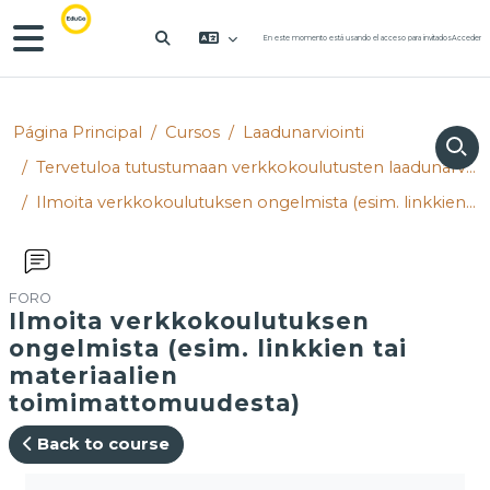
Salta al contenido principal
Panel lateral
En este momento está usando el acceso para invitados
Acceder
SELECTOR DE BÚSQUEDA DE ENTRA
Página Principal
Cursos
Laadunarviointi
Tervetuloa tutustumaan verkkokoulutusten laadunarviointikehikkoon!
Ilmoita verkkokoulutuksen ongelmista (esim. linkkien tai materiaalien toimimattomuudesta)
FORO
Ilmoita verkkokoulutuksen
ongelmista (esim. linkkien tai
materiaalien
toimimattomuudesta)
Back to course
Requisitos de finalización