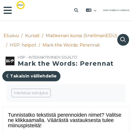
Siirry pääsisältöön
Sivupaneeli
Käytät vierailijatunnusta
Kirjaudu
VAIHDA HAKUSYÖTTÖÄ
Etusivu
Kurssit
Matleenan kurssi (SnellmanEDU)
H5P: helpot
Mark the Words: Perennat
H5P - INTERAKTIIVINEN SISÄLTÖ
Mark the Words: Perennat
Takaisin välilehdelle
Suorituksen vaatimukset
Merkitse tehdyksi