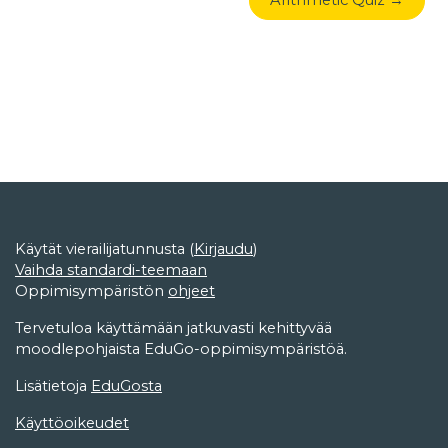
Arithmetic Quiz →
Käytät vierailijatunnusta (
Kirjaudu
)
Vaihda standardi-teemaan
Oppimisympäristön
ohjeet
Tervetuloa käyttämään jatkuvasti kehittyvää
moodlepohjaista EduGo-oppimisympäristöä.
Lisätietoja
EduGosta
Käyttöoikeudet