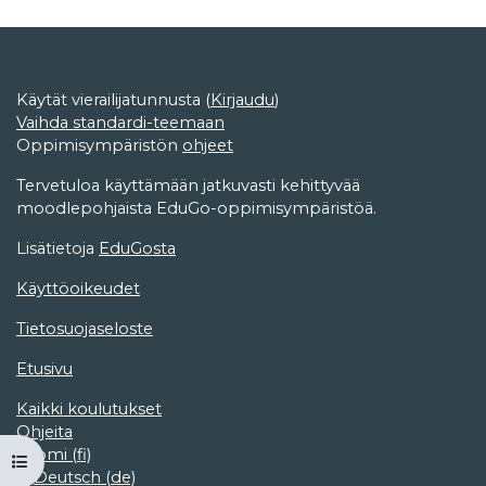
Käytät vierailijatunnusta (
Kirjaudu
)
Vaihda standardi-teemaan
Oppimisympäristön
ohjeet
Tervetuloa käyttämään jatkuvasti kehittyvää
moodlepohjaista EduGo-oppimisympäristöä.
Lisätietoja
EduGosta
Käyttöoikeudet
Tietosuojaseloste
Etusivu
Kaikki koulutukset
Ohjeita
Suomi ‎(fi)‎
Avaa kurssisisältö
Deutsch ‎(de)‎