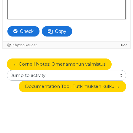
← Cornell Notes: Omenamehun valmistus
Jump to activity
Documentation Tool: Tutkimuksen kulku →