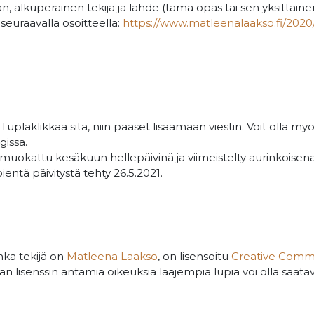
, alkuperäinen tekijä ja lähde (tämä opas tai sen yksittäinen
seuraavalla osoitteella:
https://www.matleenalaakso.fi/2020/
. Tuplaklikkaa sitä, niin pääset lisäämään viestin. Voit olla m
gissa.
kattu kesäkuun hellepäivinä ja viimeistelty aurinkoisena
ientä päivitystä tehty 26.5.2021.
nka tekijä on
Matleena Laakso
, on lisensoitu
Creative Com
än lisenssin antamia oikeuksia laajempia lupia voi olla saatav