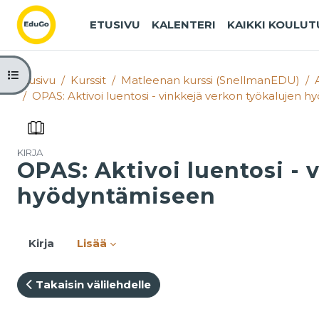
Siirry pääsisältöön
ETUSIVU
KALENTERI
KAIKKI KOULU
Avaa kurssisisältö
Etusivu
Kurssit
Matleenan kurssi (SnellmanEDU)
OPAS: Aktivoi luentosi - vinkkejä verkon työkalujen 
KIRJA
OPAS: Aktivoi luentosi - 
hyödyntämiseen
Kirja
Lisää
Takaisin välilehdelle
Suorituksen vaatimukset