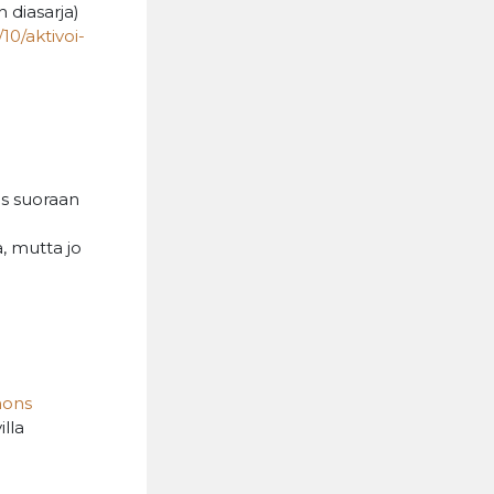
 diasarja)
10/aktivoi-
yös suoraan
, mutta jo
mons
illa