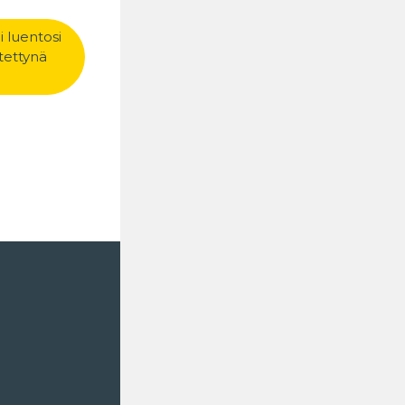
luentosi 
tettynä 