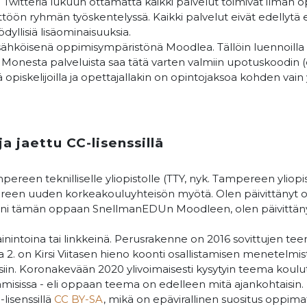
Twitteriä lukuun ottamatta kaikki palvelut toimivat ilman op
yttöön ryhmän työskentelyssä. Kaikki palvelut eivät edellytä
ödyllisiä lisäominaisuuksia.
 sähköisenä oppimisympäristönä Moodlea. Tällöin luennoilla 
e. Monesta palveluista saa tätä varten valmiin upotuskoodi
iskelijoilla ja opettajallakin on opintojaksoa kohden vain 
a jaettu CC-lisenssillä
een teknilliselle yliopistolle (TTY, nyk. Tampereen yliopis
pereen uuden korkeakouluyhteisön myötä. Olen päivittänyt o
ssäni tämän oppaan SnellmanEDUn Moodleen, olen päivittäny
ainintoina tai linkkeinä. Perusrakenne on 2016 sovittujen te
 2. on Kirsi Viitasen hieno koonti osallistamisen menetelmist
isiin. Koronakevään 2020 ylivoimaisesti kysytyin teema koulu
paamisissa - eli oppaan teema on edelleen mitä ajankohtaisin.
-lisenssillä
CC BY-SA
, mikä on epävirallinen suositus oppimat