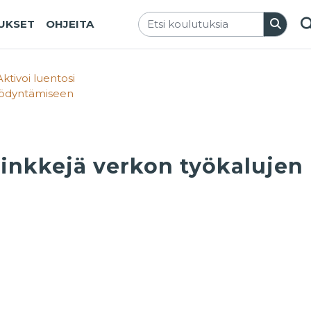
TUKSET
OHJEITA
V
Aktivoi luentosi
hyödyntämiseen
vinkkejä verkon työkalujen