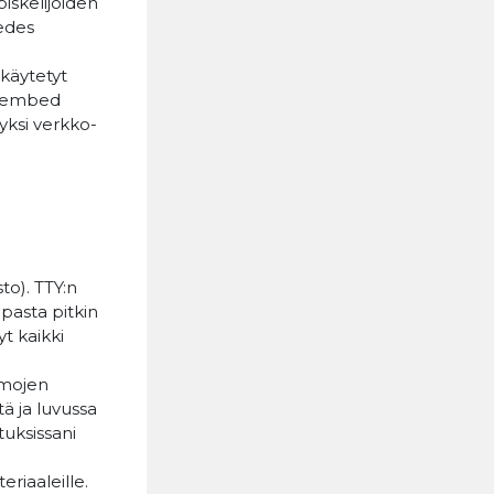
iskelijoiden
 edes
käytetyt
n (embed
yksi verkko-
to). TTY:n
pasta pitkin
t kaikki
emojen
ä ja luvussa
tuksissani
eriaaleille.