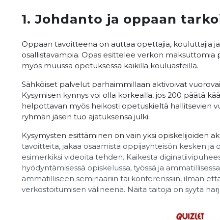
1. Johdanto ja oppaan tarko
Oppaan tavoitteena on auttaa opettajia, kouluttajia ja
osallistavampia. Opas esittelee verkon maksuttomia pal
myös muussa opetuksessa kaikilla kouluasteilla.
Sähköiset palvelut parhaimmillaan aktivoivat vuorova
Kysymisen kynnys voi olla korkealla, jos 200 päätä k
helpottavan myös heikosti opetuskieltä hallitsevien v
ryhmän jäsen tuo ajatuksensa julki.
Kysymysten esittäminen on vain yksi opiskelijoiden ak
tavoitteita, jakaa osaamista oppijayhteisön kesken ja 
esimerkiksi videoita tehden. Kaikesta diginatiivipuhe
hyödyntämisessä opiskelussa, työssä ja ammatillisessa 
ammatilliseen seminaariin tai konferenssiin, ilman et
verkostoitumisen välineenä. Näitä taitoja on syytä harj