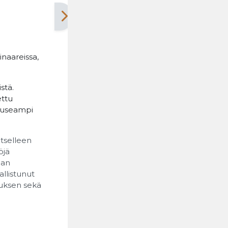
inaareissa,
stä.
ettu
ä useampi
tselleen
öjä
ian
allistunut
tuksen sekä