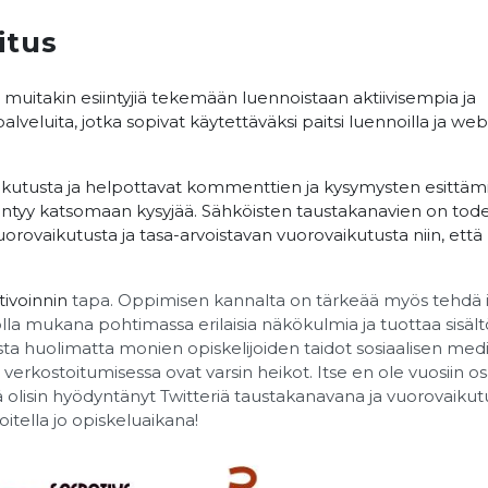
itus
 muitakin esiintyjiä tekemään luennoistaan aktiivisempia ja
veluita, jotka sopivat käytettäväksi paitsi luennoilla ja web
ikutusta ja helpottavat kommenttien ja kysymysten esittämi
ääntyy katsomaan kysyjää. Sähköisten taustakanavien on tod
uorovaikutusta ja
tasa-arvoistavan vuorovaikutusta niin, ett
tivoinnin
tapa. Oppimisen kannalta on tärkeää myös tehdä i
olla mukana pohtimassa erilaisia näkökulmia ja tuottaa sisält
esta huolimatta monien opiskelijoiden taidot sosiaalisen med
verkostoitumisessa ovat varsin heikot. Itse en ole vuosiin os
tä olisin hyödyntänyt Twitteriä taustakanavana ja vuorovaiku
oitella jo opiskeluaikana!