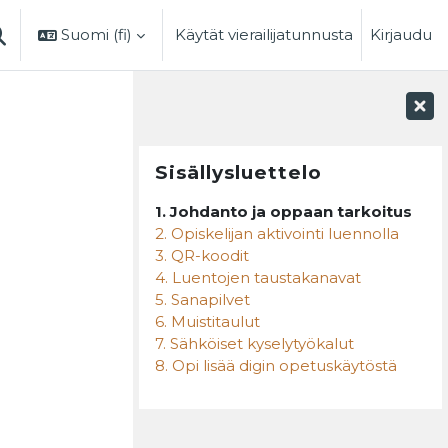
Suomi ‎(fi)‎
Käytät vierailijatunnusta
Kirjaudu
AIHDA HAKUSYÖTTÖÄ
Lohkot
Ohita Sisällysluettelo
Sisällysluettelo
1. Johdanto ja oppaan tarkoitus
2. Opiskelijan aktivointi luennolla
3. QR-koodit
4. Luentojen taustakanavat
5. Sanapilvet
6. Muistitaulut
7. Sähköiset kyselytyökalut
8. Opi lisää digin opetuskäytöstä