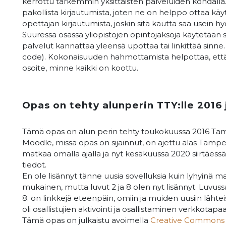
kerrottu tarkemmin yksittäisten palveluiden kohdalla. 
pakollista kirjautumista, joten ne on helppo ottaa kä
opettajan kirjautumista, joskin sitä kautta saa usein hy
Suuressa osassa yliopistojen opintojaksoja käytetään
palvelut kannattaa yleensä upottaa tai linkittää sinn
code). Kokonaisuuden hahmottamista helpottaa, että op
osoite, minne kaikki on koottu.
Opas on tehty alunperin TTY:lle 2016 j
Tämä opas on alun perin tehty toukokuussa 2016 Tamper
Moodle, missä opas on sijainnut, on ajettu alas Tam
matkaa omalla ajalla ja nyt kesäkuussa 2020 siirtäe
tiedot.
En ole lisännyt tänne uusia sovelluksia kuin lyhyinä m
mukainen, mutta luvut 2 ja 8 olen nyt lisännyt. Luvussa
8. on linkkejä eteenpäin, omiin ja muiden uusiin lähte
oli osallistujien aktivointi ja osallistaminen verkkota
Tämä opas on julkaistu avoimella
Creative Commons