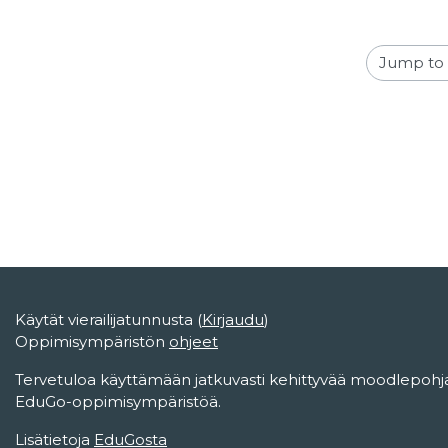
Jump to act
Käytät vierailijatunnusta (
Kirjaudu
)
Oppimisympäristön
ohjeet
Tervetuloa käyttämään jatkuvasti kehittyvää moodlepohja
EduGo-oppimisympäristöä.
Lisätietoja
EduGosta