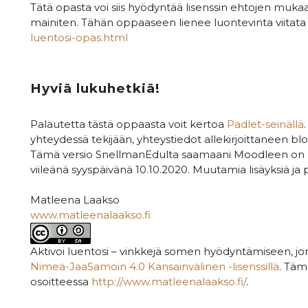
Tätä opasta voi siis hyödyntää lisenssin ehtojen mukaan
mainiten. Tähän oppaaseen lienee luontevinta viitata 
luentosi-opas.html
Hyviä lukuhetkiä!
Palautetta tästä oppaasta voit kertoa
Padlet-seinällä
yhteydessä tekijään, yhteystiedot allekirjoittaneen blo
Tämä versio SnellmanEdulta saamaani Moodleen on muo
viileänä syyspäivänä 10.10.2020. Muutamia lisäyksiä ja p
Matleena Laakso
www.matleenalaakso.fi
Aktivoi luentosi – vinkkejä somen hyödyntämiseen, jo
Nimeä-JaaSamoin 4.0 Kansainvälinen -lisenssillä
. Täm
osoitteessa
http://www.matleenalaakso.fi/
.