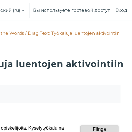
ский ‎(ru)‎
Вы используете гостевой доступ
Вход
ДАННЫЕ ПОИСКОВОЙ СТРОКИ
the Words / Drag Text: Työkaluja luentojen aktivointiin
uja luentojen aktivointiin