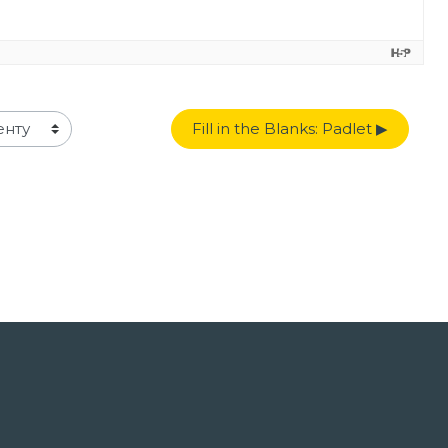
Fill in the Blanks: Padlet ▶︎
ту