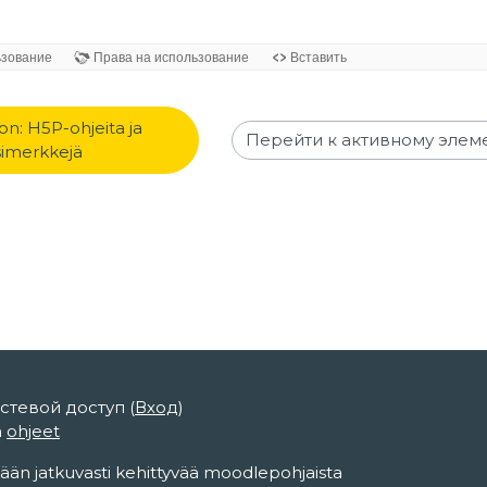
on: H5P-ohjeita ja 
Перейти к активному элемен
simerkkejä
стевой доступ (
Вход
)
n
ohjeet
ään jatkuvasti kehittyvää moodlepohjaista