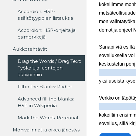
Accordion: H5P-
sisältötyyppien listauksia
Accordion: H5P-ohjeita ja
esimerkkejä
Aukkotehtävät
Drag the Words / Drag Text:
Työkaluja luentojen
aktivointiin
Fill in the Blanks: Padlet
Advanced fill the blanks:
H5P in Wikipedia
Mark the Words: Perennat
Monivalinnat ja oikea järjestys