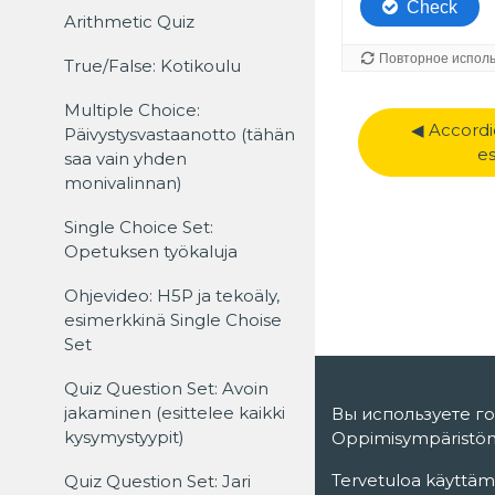
Arithmetic Quiz
True/False: Kotikoulu
Multiple Choice:
◀︎ Accordi
Päivystysvastaanotto (tähän
e
saa vain yhden
monivalinnan)
Single Choice Set:
Opetuksen työkaluja
Ohjevideo: H5P ja tekoäly,
esimerkkinä Single Choise
Set
Quiz Question Set: Avoin
jakaminen (esittelee kaikki
Вы используете го
kysymystyypit)
Oppimisympäristö
Tervetuloa käyttäm
Quiz Question Set: Jari