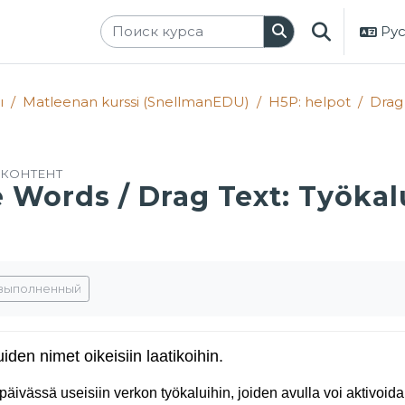
Рус
ИЗМЕНИТЬ 
ы
Matleenan kurssi (SnellmanEDU)
H5P: helpot
Drag 
КОНТЕНТ
 Words / Drag Text: Työkal
словия завершения
 выполненный