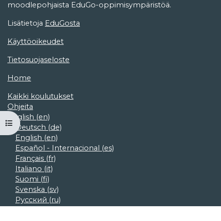
moodlepohjaista EduGo-oppimisympäristöä.
Lisätietoja
EduGosta
Käyttöoikeudet
Tietosuojaseloste
Home
Kaikki koulutukset
Ohjeita
English ‎(en)‎
Open course index
Deutsch ‎(de)‎
English ‎(en)‎
Español - Internacional ‎(es)‎
Français ‎(fr)‎
Italiano ‎(it)‎
Suomi ‎(fi)‎
Svenska ‎(sv)‎
Русский ‎(ru)‎