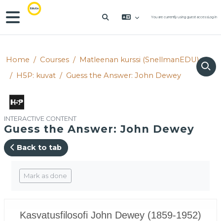
Skip to main content
Side panel
You are currently using guest access
Log in
TOGGLE SEARCH INPUT
Home
Courses
Matleenan kurssi (SnellmanEDU)
H5P: kuvat
Guess the Answer: John Dewey
INTERACTIVE CONTENT
Guess the Answer: John Dewey
Back to tab
Completion requirements
Mark as done