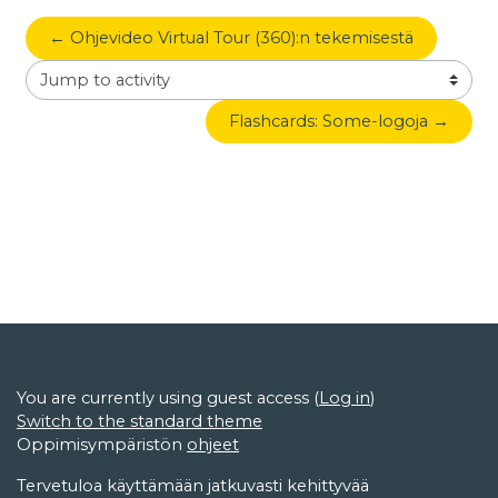
← Ohjevideo Virtual Tour (360):n tekemisestä
Jump to activity
Flashcards: Some-logoja →
You are currently using guest access (
Log in
)
Switch to the standard theme
Oppimisympäristön
ohjeet
Tervetuloa käyttämään jatkuvasti kehittyvää