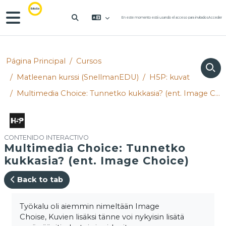
Salta al contenido principal
Panel lateral
En este momento está usando el acceso para invitados
Acceder
SELECTOR DE BÚSQUEDA DE ENTRA
Página Principal
Cursos
Matleenan kurssi (SnellmanEDU)
H5P: kuvat
Multimedia Choice: Tunnetko kukkasia? (ent. Image Choice)
CONTENIDO INTERACTIVO
Multimedia Choice: Tunnetko
kukkasia? (ent. Image Choice)
Back to tab
Requisitos de finalización
Työkalu oli aiemmin nimeltään Image
Choise, Kuvien lisäksi tänne voi nykyisin lisätä