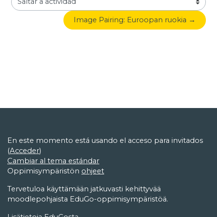
Saltar a actividad
Image Pairing: Euroopan ruokia →
En este momento está usando el acceso para invitados
(
Acceder
)
Cambiar al tema estándar
Oppimisympäristön
ohjeet
Tervetuloa käyttämään jatkuvasti kehittyvää
moodlepohjaista EduGo-oppimisympäristöä.