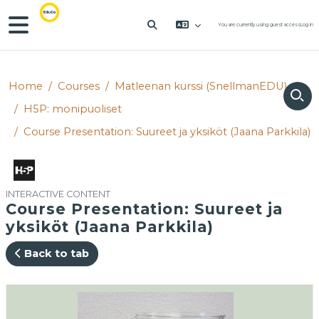
Skip to main content
Side panel
You are currently using guest access
Log in
TOGGLE SEARCH INPUT
Home
Courses
Matleenan kurssi (SnellmanEDU)
H5P: monipuoliset
Course Presentation: Suureet ja yksiköt (Jaana Parkkila)
INTERACTIVE CONTENT
Course Presentation: Suureet ja
yksiköt (Jaana Parkkila)
Back to tab
Completion requirements