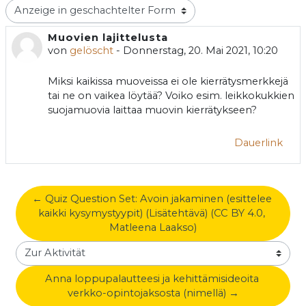
Anzeigemodus
Muovien lajittelusta
Anzahl Antworten: 0
von
gelöscht
-
Donnerstag, 20. Mai 2021, 10:20
Miksi kaikissa muoveissa ei ole kierrätysmerkkejä
tai ne on vaikea löytää? Voiko esim. leikkokukkien
suojamuovia laittaa muovin kierrätykseen?
Dauerlink
← Quiz Question Set: Avoin jakaminen (esittelee 
kaikki kysymystyypit) (Lisätehtävä) (CC BY 4.0, 
Matleena Laakso)
Zur Aktivität
Anna loppupalautteesi ja kehittämisideoita 
verkko-opintojaksosta (nimellä) →