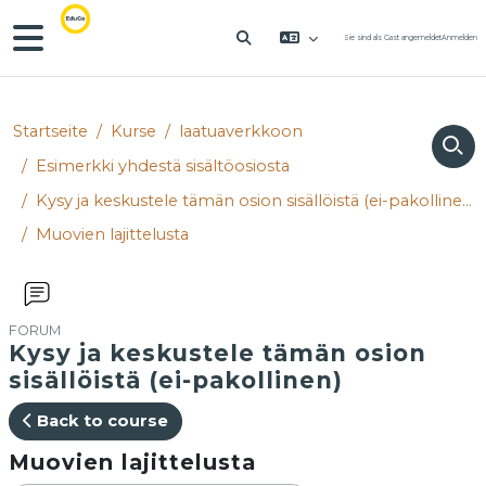
Zum Hauptinhalt
Website-Übersicht
Sie sind als Gast angemeldet
Anmelden
SUCHEINGABE UMSCHALTE
Startseite
Kurse
laatuaverkkoon
Esimerkki yhdestä sisältöosiosta
Kysy ja keskustele tämän osion sisällöistä (ei-pakollinen)
Muovien lajittelusta
FORUM
Kysy ja keskustele tämän osion
sisällöistä (ei-pakollinen)
Back to course
Muovien lajittelusta