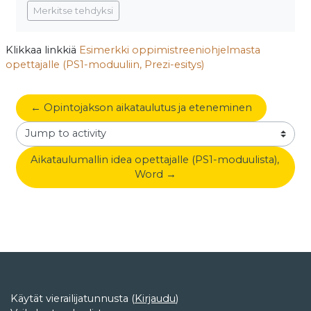
Merkitse tehdyksi
Klikkaa linkkiä
Esimerkki oppimistreeniohjelmasta
opettajalle (PS1-moduuliin, Prezi-esitys)
← Opintojakson aikataulutus ja eteneminen
Jump to activity
Aikataulumallin idea opettajalle (PS1-moduulista), 
Word →
Käytät vierailijatunnusta (
Kirjaudu
)