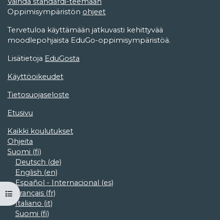
Vaihda standardi-teemaan
Oppimisympäristön
ohjeet
Tervetuloa käyttämään jatkuvasti kehittyvää
moodlepohjaista EduGo-oppimisympäristöä.
Lisätietoja
EduGosta
Käyttöoikeudet
Tietosuojaseloste
Etusivu
Kaikki koulutukset
Ohjeita
Suomi ‎(fi)‎
Deutsch ‎(de)‎
English ‎(en)‎
Español - Internacional ‎(es)‎
Français ‎(fr)‎
Avaa kurssisisältö
Italiano ‎(it)‎
Suomi ‎(fi)‎