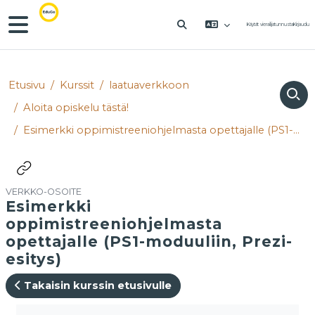
Siirry pääsisältöön
Sivupaneeli
Käytät vierailijatunnusta
Kirjaudu
VAIHDA HAKUSYÖTTÖÄ
Etusivu
Kurssit
laatuaverkkoon
Aloita opiskelu tästä!
Esimerkki oppimistreeniohjelmasta opettajalle (PS1-moduuliin, Prezi-esitys)
VERKKO-OSOITE
Esimerkki
oppimistreeniohjelmasta
opettajalle (PS1-moduuliin, Prezi-
esitys)
Takaisin kurssin etusivulle
Suorituksen vaatimukset