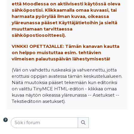
että Moodlessa on aktiivisesti käytössä oleva
sähköpostisi. Klikkaamalla omaa kuvaasi, tai
harmaata pyörylää ilman kuvaa, oikeassa
yläreunassa pääset Käyttäjätietoihin ja sieltä
muuttamaan tarvittaessa
sähköpostiosoitteesi).
VINKKI OPETTAJALLE: Tämän kanavan kautta
on helppo muistuttaa esim. tehtävien
viimeisen palautuspäivän lähestymisestä!
(Väri on vaihdettu ruskeaksi ja vahvennettu, jotta
erottuisi oppijan avatessa tämän keskustelualueen.
Näitä muutoksia pääset tekemään kun editoriksi
on valittu TinyMCE HTML-editori - klikkaa omaa
kuvaa näytön oikeassa yläreunassa -- Asetukset --
Tekstieditorin asetukset).
Sök i forum
Sök i forum