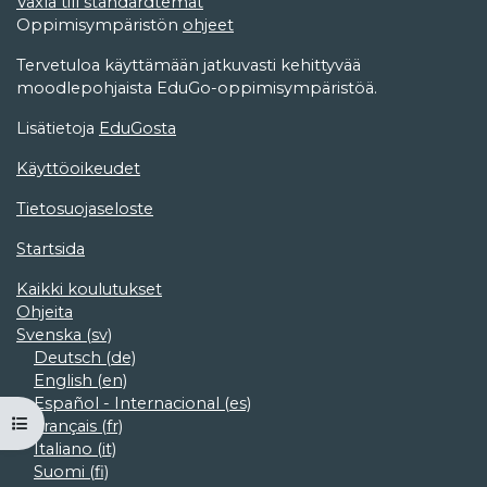
Växla till standardtemat
Oppimisympäristön
ohjeet
Tervetuloa käyttämään jatkuvasti kehittyvää
moodlepohjaista EduGo-oppimisympäristöä.
Lisätietoja
EduGosta
Käyttöoikeudet
Tietosuojaseloste
Startsida
Kaikki koulutukset
Ohjeita
Svenska ‎(sv)‎
Deutsch ‎(de)‎
English ‎(en)‎
Español - Internacional ‎(es)‎
Öppna kursmenyn
Français ‎(fr)‎
Italiano ‎(it)‎
Suomi ‎(fi)‎