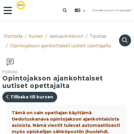
Gå direkt till huvudinnehåll
Sidopanel
Du besöker oss just nu som gäst
Logga in
VÄXLA SÖKINMATNING
Startsida
Kurser
laatuaverkkoon
Taustaa
Opintojakson ajankohtaiset uutiset opettajalta
FORUM
Opintojakson ajankohtaiset
uutiset opettajalta
Tillbaka till kursen
Slutförandvillkor
Tämä on vain opettajan käyttämä
tiedotuskanava opintojakson ajankohtaisista
asioista. Nämä viestit tulevat automaattisesti
myös opiskelijan sähköpostiin (huolehdi,