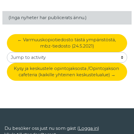
(Inga nyheter har publicerats ännu.)
← Varmuuskopiotiedosto tästä ympäristöstä, 
mbz-tiedosto (24.5.2021)
Jump to activity
Kysy ja keskustele opintojaksosta /Opintojakson 
cafeteria (kaikille yhteinen keskustelualue) →
Du besöker oss just nu som gäst (
Logga in
)