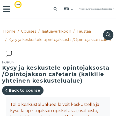
Skip to main content
Side panel
You are currently using guest access
Log in
TOGGLE SEARCH INPUT
Home
Courses
laatuaverkkoon
Taustaa
Kysy ja keskustele opintojaksosta /Opintojakson cafeteria (kaikille yhteinen keskustelualue)
FORUM
Kysy ja keskustele opintojaksosta
/Opintojakson cafeteria (kaikille
yhteinen keskustelualue)
Back to course
Completion requirements
Tällä keskustelualueella voit keskustella ja
kysellä opintojakson opiskelusta, sisällöistä,