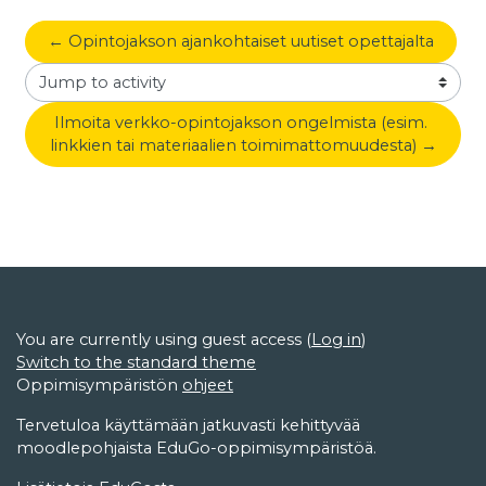
← Opintojakson ajankohtaiset uutiset opettajalta
Jump to activity
Ilmoita verkko-opintojakson ongelmista (esim. 
linkkien tai materiaalien toimimattomuudesta) →
You are currently using guest access (
Log in
)
Switch to the standard theme
Oppimisympäristön
ohjeet
Tervetuloa käyttämään jatkuvasti kehittyvää
moodlepohjaista EduGo-oppimisympäristöä.