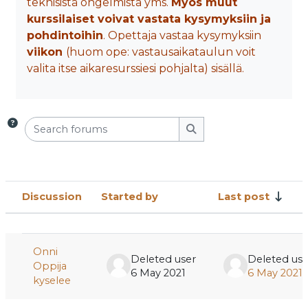
teknisistä ongelmista yms.
Myös muut
kurssilaiset voivat vastata kysymyksiin ja
pohdintoihin
. Opettaja vastaa kysymyksiin
viikon
(huom ope: vastausaikataulun voit
valita itse aikaresurssiesi pohjalta) sisällä.
Search forums
Search forums
Discussion
Started by
Last post
Status
List of discussions. Showing 1 of 1
Onni
Deleted user
Deleted use
Oppija
6 May 2021
6 May 2021
kyselee