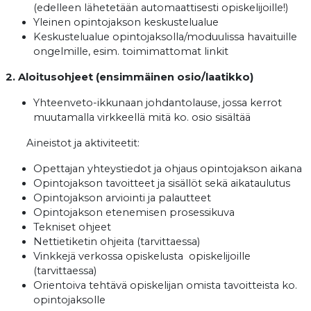
(edelleen lähetetään automaattisesti opiskelijoille!)
Yleinen opintojakson keskustelualue
Keskustelualue opintojaksolla/moduulissa havaituille
ongelmille, esim. toimimattomat linkit
2. Aloitusohjeet (ensimmäinen osio/laatikko)
Yhteenveto-ikkunaan johdantolause, jossa kerrot
muutamalla virkkeellä mitä ko. osio sisältää
Aineistot ja aktiviteetit:
Opettajan yhteystiedot ja ohjaus opintojakson aikana
Opintojakson tavoitteet ja sisällöt sekä aikataulutus
Opintojakson arviointi ja palautteet
Opintojakson etenemisen prosessikuva
Tekniset ohjeet
Nettietiketin ohjeita (tarvittaessa)
Vinkkejä verkossa opiskelusta opiskelijoille
(tarvittaessa)
Orientoiva tehtävä opiskelijan omista tavoitteista ko.
opintojaksolle