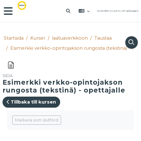
Gå direkt till huvudinnehåll
Sidopanel
Du besöker oss just nu som gäst
Logga in
VÄXLA SÖKINMATNING
Startsida
Kurser
laatuaverkkoon
Taustaa
Esimerkki verkko-opintojakson rungosta (tekstinä) - opettajalle
SIDA
Esimerkki verkko-opintojakson
rungosta (tekstinä) - opettajalle
Tillbaka till kursen
Slutförandvillkor
Markera som slutförd