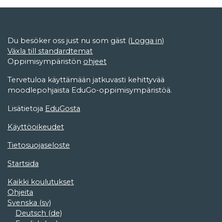
Du besöker oss just nu som gäst (
Logga in
)
Växla till standardtemat
Oppimisympäristön
ohjeet
Tervetuloa käyttämään jatkuvasti kehittyvää
moodlepohjaista EduGo-oppimisympäristöä.
Lisätietoja
EduGosta
Käyttöoikeudet
Tietosuojaseloste
Startsida
Kaikki koulutukset
Ohjeita
Svenska ‎(sv)‎
Deutsch ‎(de)‎