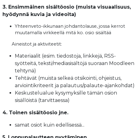
3. Ensimmäinen sisältöosio (muista visuaalisuus,
hyödynnä kuvia ja videoita)
Yhteenveto-ikkunaan johdantolause, jossa kerrot
muutamalla virkkeellä mitä ko. osio sisältää
Aineistot ja aktiviteetit:
Materiaalit (esim. tiedostoja, linkkejä, RSS-
syötteitä, teksti/mediasisältöjä suoraan Moodleen
tehtynä)
Tehtävät (muista selkeä otsikointi, ohjeistus,
arviointikriteerit ja palautus/palaute-ajankohdat)
Keskustelualue kysymyksille tämän osion
sisällöistä (tarvittaessa)
4. Toinen sisältöosio jne.
samat osiot kuin edellisessä...
5. Loppupalautteen pyytäminen