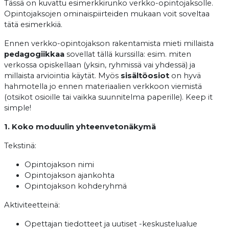
Tässä on kuvattu esimerkkirunko verkko-opintojaksolle.
Opintojaksojen ominaispiirteiden mukaan voit soveltaa
tätä esimerkkiä.
Ennen verkko-opintojakson rakentamista mieti millaista
pedagogiikkaa
sovellat tällä kurssilla: esim. miten
verkossa opiskellaan (yksin, ryhmissä vai yhdessä) ja
millaista arviointia käytät. Myös
sisältöosiot
on hyvä
hahmotella jo ennen materiaalien verkkoon viemistä
(otsikot osioille tai vaikka suunnitelma paperille). Keep it
simple!
1. Koko moduulin yhteenvetonäkymä
Tekstinä:
Opintojakson nimi
Opintojakson ajankohta
Opintojakson kohderyhmä
Aktiviteetteinä:
Opettajan tiedotteet ja uutiset -keskustelualue