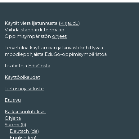
Käytät vierailijatunnusta (
Kirjaudu
)
Vaihda standardi-teemaan
Oppimisympäristön
ohjeet
Tervetuloa käyttämään jatkuvasti kehittyvää
moodlepohjaista EduGo-oppimisympäristöä.
Lisätietoja
EduGosta
Käyttöoikeudet
Tietosuojaseloste
Etusivu
Kaikki koulutukset
Ohjeita
Suomi ‎(fi)‎
Deutsch ‎(de)‎
English ‎(en)‎